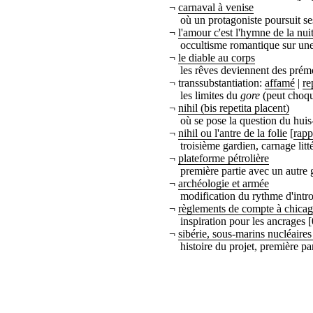
¬
carnaval à venise
où un protagoniste poursuit se
¬
l'amour c'est l'hymne de la nui
occultisme romantique sur une 
¬
le diable au corps
les rêves deviennent des prémo
¬ transsubstantiation:
affamé
|
re
les limites du
gore
(peut choque
¬
nihil (bis repetita placent)
où se pose la question du huis
¬
nihil ou l'antre de la folie
[
rapp
troisième gardien, carnage litt
¬
plateforme pétrolière
première partie avec un autre
¬
archéologie et armée
modification du rythme d'intr
¬
règlements de compte à chica
inspiration pour les ancrages 
¬
sibérie, sous-marins nucléaires
histoire du projet, première pa