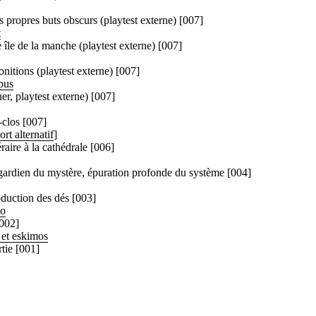
s propres buts obscurs (playtest externe) [007]
t
île de la manche (playtest externe) [007]
nitions (playtest externe) [007]
pus
r, playtest externe) [007]
-clos [007]
ort alternatif
]
éraire à la cathédrale [006]
 gardien du mystère, épuration profonde du système [004]
oduction des dés [003]
go
[002]
 et eskimos
rtie [001]