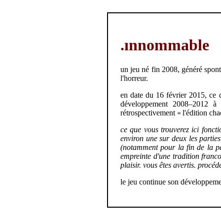
.ınnommable
un jeu né fin 2008, généré sponta
l'horreur.
en date du 16 février 2015, ce 
développement 2008–2012 à pe
rétrospectivement « l'édition cha
ce que vous trouverez ici foncti
environ une sur deux les partie
(notamment pour la fin de la pa
empreinte d'une tradition franco
plaisir. vous êtes avertis. procé
le jeu continue son développemen