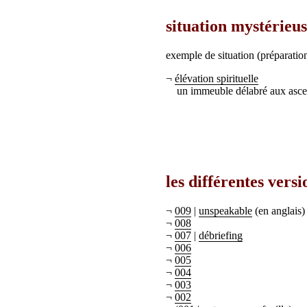
situation mystérieu
exemple de situation (préparation
¬
élévation spirituelle
un immeuble délabré aux asce
les différentes versi
¬
009
|
unspeakable
(en anglais)
¬
008
¬
007
|
débriefing
¬
006
¬
005
¬
004
¬
003
¬
002