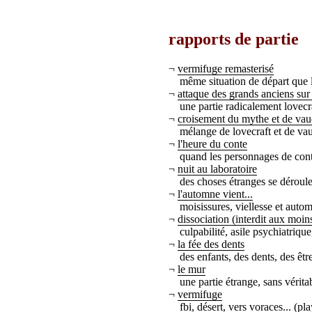
rapports de partie
¬
vermifuge remasterisé
même situation de départ que 
¬
attaque des grands anciens sur
une partie radicalement lovecr
¬
croisement du mythe et de va
mélange de lovecraft et de vau
¬
l'heure du conte
quand les personnages de contes
¬
nuit au laboratoire
des choses étranges se déroulen
¬
l'automne vient...
moisissures, viellesse et auto
¬
dissociation (interdit aux moin
culpabilité, asile psychiatriqu
¬
la fée des dents
des enfants, des dents, des êtr
¬
le mur
une partie étrange, sans vérita
¬
vermifuge
fbi, désert, vers voraces... (pl