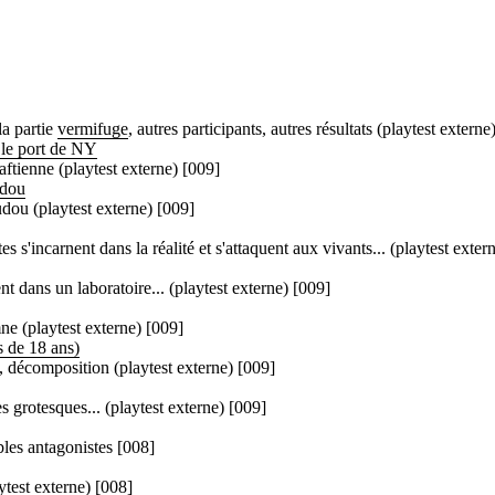
la partie
vermifuge
, autres participants, autres résultats (playtest externe
 le port de NY
aftienne (playtest externe) [009]
udou
dou (playtest externe) [009]
 s'incarnent dans la réalité et s'attaquent aux vivants... (playtest exter
t dans un laboratoire... (playtest externe) [009]
mne (playtest externe) [009]
s de 18 ans)
e, décomposition (playtest externe) [009]
es grotesques... (playtest externe) [009]
bles antagonistes [008]
aytest externe) [008]