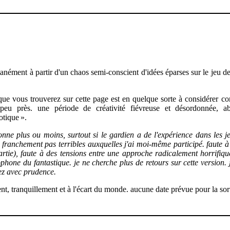
nément à partir d'un chaos semi-conscient d'idées éparses sur le jeu de r
que vous trouverez sur cette page est en quelque sorte à considérer 
u près. une période de créativité fiévreuse et désordonnée, abo
otique ».
onne plus ou moins, surtout si le gardien a de l'expérience dans les jeu
s franchement pas terribles auxquelles j'ai moi-même participé. faute à
rtie), faute à des tensions entre une approche radicalement horrifiq
phone du fantastique. je ne cherche plus de retours sur cette version. 
dez avec prudence.
t, tranquillement et à l'écart du monde. aucune date prévue pour la sort