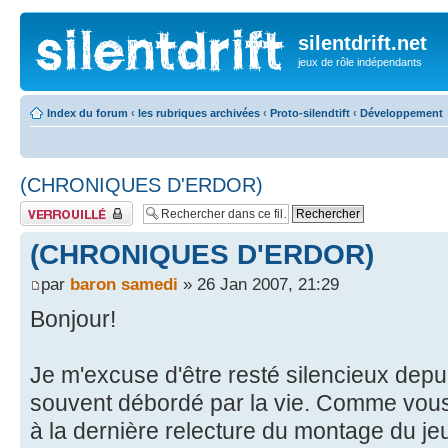
silentdrift.net
jeux de rôle indépendants
Index du forum
‹
les rubriques archivées
‹
Proto-silendtift
‹
Développement
(CHRONIQUES D'ERDOR)
Fil verrouillé
(CHRONIQUES D'ERDOR)
par
baron samedi
» 26 Jan 2007, 21:29
Bonjour!
Je m'excuse d'être resté silencieux dep
souvent débordé par la vie. Comme vous 
à la dernière relecture du montage du je