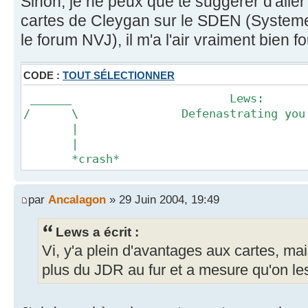
Sinon, je ne peux que te suggérer d'aller
cartes de Cleygan sur le SDEN (Systeme
le forum NVJ), il m'a l'air vraiment bien fo
CODE :
TOUT SÉLECTIONNER
______ Lews:
/ \ Defenastrating you sin
|
|
*crash*
par
Ancalagon
» 29 Juin 2004, 19:49
Lews a écrit :
Vi, y'a plein d'avantages aux cartes, ma
plus du JDR au fur et a mesure qu'on les 