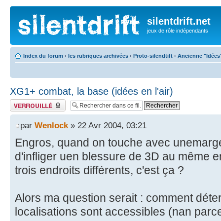
silentdrift.net
jeux de rôle indépendants
Index du forum
‹
les rubriques archivées
‹
Proto-silendtift
‹
Ancienne "Idées
XG1+ combat, la base (idées en l'air)
Fil verrouillé
par
Wenlock
» 22 Avr 2004, 03:21
Engros, quand on touche avec unemarge 
d'infliger uen blessure de 3D au même e
trois endroits différents, c'est ça ?
Alors ma question serait : comment déte
localisations sont accessibles (nan par