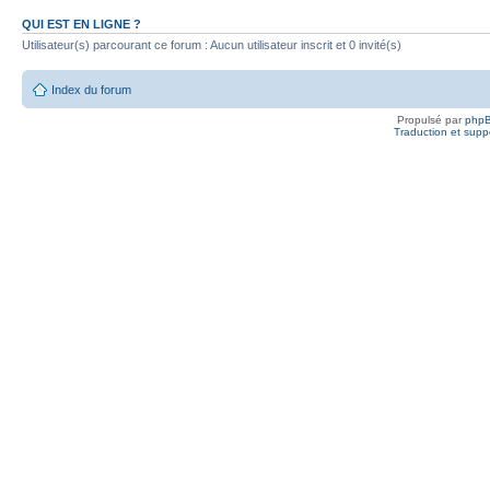
QUI EST EN LIGNE ?
Utilisateur(s) parcourant ce forum : Aucun utilisateur inscrit et 0 invité(s)
Index du forum
Propulsé par
php
Traduction et suppo