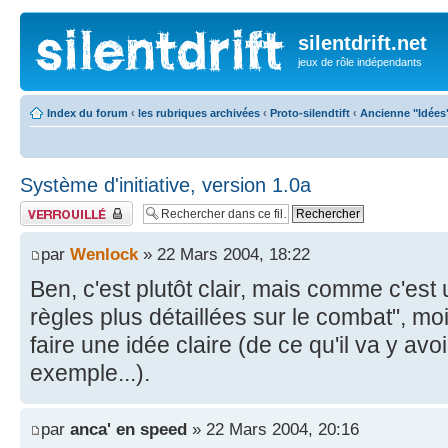
silentdrift.net
jeux de rôle indépendants
Index du forum
‹
les rubriques archivées
‹
Proto-silendtift
‹
Ancienne "Idées
Système d'initiative, version 1.0a
Fil verrouillé
par
Wenlock
» 22 Mars 2004, 18:22
Ben, c'est plutôt clair, mais comme c'est
règles plus détaillées sur le combat", mo
faire une idée claire (de ce qu'il va y avoi
exemple...).
par
anca' en speed
» 22 Mars 2004, 20:16