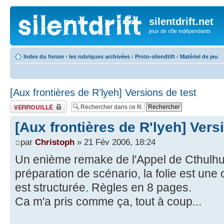
silentdrift.net
jeux de rôle indépendants
Index du forum
‹
les rubriques archivées
‹
Proto-silendtift
‹
Matériel de jeu
[Aux frontières de R'lyeh] Versions de test
Fil verrouillé
[Aux frontières de R'lyeh] Vers
par
Christoph
» 21 Fév 2006, 18:24
Un enième remake de l'Appel de Cthulh
préparation de scénario, la folie est une 
est structurée. Règles en 8 pages.
Ca m'a pris comme ça, tout à coup...