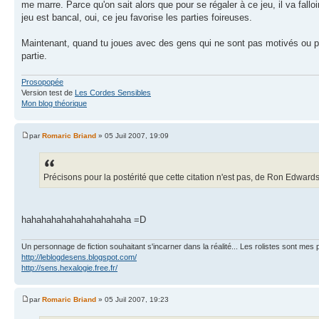
me marre. Parce qu'on sait alors que pour se régaler à ce jeu, il va fall
jeu est bancal, oui, ce jeu favorise les parties foireuses.
Maintenant, quand tu joues avec des gens qui ne sont pas motivés ou pas 
partie.
Prosopopée
Version test de
Les Cordes Sensibles
Mon blog théorique
par
Romaric Briand
» 05 Juil 2007, 19:09
Précisons pour la postérité que cette citation n'est pas, de Ron Edwards.
hahahahahahahahahahaha =D
Un personnage de fiction souhaitant s'incarner dans la réalité... Les rolistes sont mes p
http://leblogdesens.blogspot.com/
http://sens.hexalogie.free.fr/
par
Romaric Briand
» 05 Juil 2007, 19:23