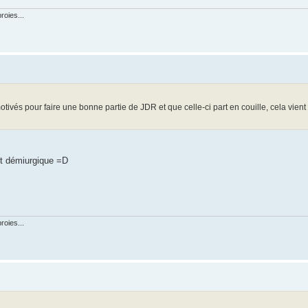
roies...
ivés pour faire une bonne partie de JDR et que celle-ci part en couille, cela vient 9
nt démiurgique =D
roies...