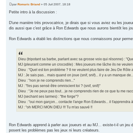
par
Romaric Briand
» 05 Juil 2007, 18:18
Petite intro à la discussion :
D'une manière très provocatrice, je dirais que si vous aviez eu les joueur
dis aussi que c'est grâce à Ron Edwards que nous aurons bientôt les joue
Ron Edwards a établi les distinctions que nous connaissons pour permet
Dieu (tripotant sa barbe, parlant avec sa grosse voix qui résonne) : "Qu
MJ (pleurant comme un crocodile) : Mes joueurs me lâche ils ne veulent
Dieu : "Quel est ton problème ? Il ne veulent plus faire de Jeu De Rôle a
MJ : Je sais pas... mais quand on joue (snif, snif)... il y a un manque de...
Dieu : "non je ne comprends rien..."
MJ : "t'es pas sensé être omniscient toi ? (snif, snif)"
Dieu : "Je ne peux pas tout... je ne comprends rien de ce que tu me racon
MJ (sechant ses larmes) : "the forge"?
Dieu : "oui mon garçon... contacte l'ange Ron Edwards... il t'apprendra à 
MJ : "oh MERCI MON DIEU !!! Tu m'as sauvé !!
Ron Edwards apprend à parler aux joueurs et au MJ... existe-t-il un jeu 
posent les problèmes pas les jeux ni leurs créateurs.