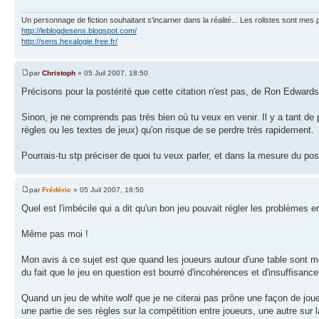
Un personnage de fiction souhaitant s'incarner dans la réalité... Les rolistes sont mes p
http://leblogdesens.blogspot.com/
http://sens.hexalogie.free.fr/
par
Christoph
» 05 Juil 2007, 18:50
Précisons pour la postérité que cette citation n'est pas, de Ron Edwards.
Sinon, je ne comprends pas très bien où tu veux en venir. Il y a tant de
règles ou les textes de jeux) qu'on risque de se perdre très rapidement.
Pourrais-tu stp préciser de quoi tu veux parler, et dans la mesure du po
par
Frédéric
» 05 Juil 2007, 18:50
Quel est l'imbécile qui a dit qu'un bon jeu pouvait régler les problèmes 
Même pas moi !
Mon avis à ce sujet est que quand les joueurs autour d'une table sont mot
du fait que le jeu en question est bourré d'incohérences et d'insuffisance
Quand un jeu de white wolf que je ne citerai pas prône une façon de jouer 
une partie de ses règles sur la compétition entre joueurs, une autre sur l