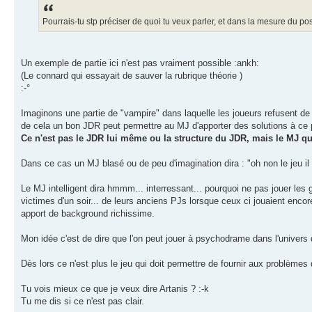
Pourrais-tu stp préciser de quoi tu veux parler, et dans la mesure du p
Un exemple de partie ici n'est pas vraiment possible :ankh:
(Le connard qui essayait de sauver la rubrique théorie )
:-°
Imaginons une partie de "vampire" dans laquelle les joueurs refusent de 
de cela un bon JDR peut permettre au MJ d'apporter des solutions à ce
Ce n'est pas le JDR lui même ou la structure du JDR, mais le MJ qu
Dans ce cas un MJ blasé ou de peu d'imagination dira : "oh non le jeu il 
Le MJ intelligent dira hmmm... interressant... pourquoi ne pas jouer le
victimes d'un soir... de leurs anciens PJs lorsque ceux ci jouaient enco
apport de background richissime.
Mon idée c'est de dire que l'on peut jouer à psychodrame dans l'univers
Dès lors ce n'est plus le jeu qui doit permettre de fournir aux problèmes
Tu vois mieux ce que je veux dire Artanis ? :-k
Tu me dis si ce n'est pas clair.