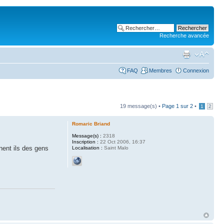
Recherche avancée
FAQ
Membres
Connexion
19 message(s) •
Page
1
sur
2
•
1
2
Romaric Briand
Message(s) :
2318
Inscription :
22 Oct 2006, 16:37
nent ils des gens
Localisation :
Saint Malo