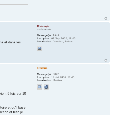
Christoph
modo-admin
Message(s) :
2949
Inscription :
07 Sep 2002, 18:40
Localisation :
Yverdon, Suisse
ens et dans les
Frédéric
Message(s) :
3842
Inscription :
14 Juil 2006, 17:45
Localisation :
Poitiers
ient 9 fois sur 10
oire et qu'il base
ction et bien je