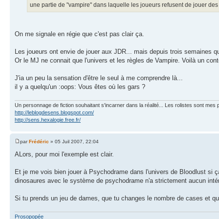
une partie de "vampire" dans laquelle les joueurs refusent de jouer de
On me signale en régie que c'est pas clair ça.
Les joueurs ont envie de jouer aux JDR... mais depuis trois semaines qu'i
Or le MJ ne connait que l'univers et les règles de Vampire. Voilà un con
J'ia un peu la sensation d'être le seul à me comprendre là...
il y a quelqu'un :oops: Vous êtes où les gars ?
Un personnage de fiction souhaitant s'incarner dans la réalité... Les rolistes sont mes p
http://leblogdesens.blogspot.com/
http://sens.hexalogie.free.fr/
par
Frédéric
» 05 Juil 2007, 22:04
ALors, pour moi l'exemple est clair.
Et je me vois bien jouer à Psychodrame dans l'univers de Bloodlust si ça
dinosaures avec le système de psychodrame n'a strictement aucun intérêt
Si tu prends un jeu de dames, que tu changes le nombre de cases et qu
Prosopopée