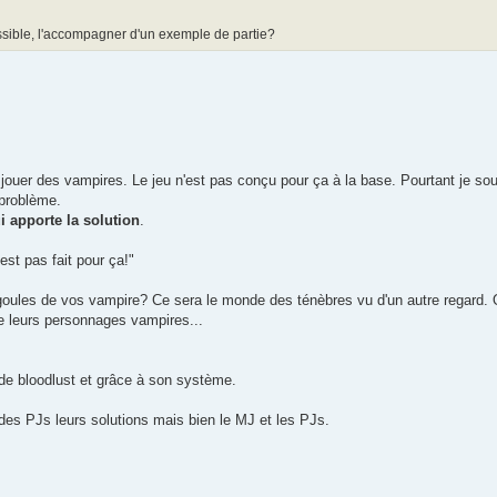
ossible, l'accompagner d'un exemple de partie?
jouer des vampires. Le jeu n'est pas conçu pour ça à la base. Pourtant je sou
 problème.
i apporte la solution
.
est pas fait pour ça!"
s goules de vos vampire? Ce sera le monde des ténèbres vu d'un autre regard. 
re leurs personnages vampires...
 de bloodlust et grâce à son système.
 des PJs leurs solutions mais bien le MJ et les PJs.