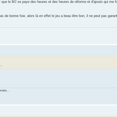
oir que le MJ se paye des heures et des heures de réforme et d'ajouts qui me fon
de bonne foie, alors là en effet le jeu a beau être bon, il ne peut pas garan
..
roies...