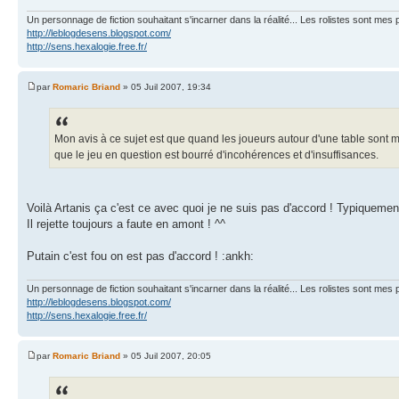
Un personnage de fiction souhaitant s'incarner dans la réalité... Les rolistes sont mes p
http://leblogdesens.blogspot.com/
http://sens.hexalogie.free.fr/
par
Romaric Briand
» 05 Juil 2007, 19:34
Mon avis à ce sujet est que quand les joueurs autour d'une table sont mot
que le jeu en question est bourré d'incohérences et d'insuffisances.
Voilà Artanis ça c'est ce avec quoi je ne suis pas d'accord ! Typiqueme
Il rejette toujours a faute en amont ! ^^
Putain c'est fou on est pas d'accord ! :ankh:
Un personnage de fiction souhaitant s'incarner dans la réalité... Les rolistes sont mes p
http://leblogdesens.blogspot.com/
http://sens.hexalogie.free.fr/
par
Romaric Briand
» 05 Juil 2007, 20:05