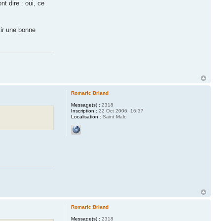
t dire : oui, ce
tir une bonne
Romaric Briand
Message(s) :
2318
Inscription :
22 Oct 2006, 16:37
Localisation :
Saint Malo
Romaric Briand
Message(s) :
2318