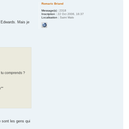
Romaric Briand
Message(s) :
2318
Inscription :
22 Oct 2006, 16:37
Localisation :
Saint Malo
on Edwards. Mais je
fin tu comprends ?
e""
e sont les gens qui