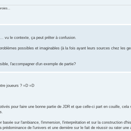
roies...
.. vu le contexte, ça peut prêter à confusion.
 problèmes possibles et imaginables (à la fois ayant leurs sources chez les g
ssible, l'accompagner d'un exemple de partie?
entre joueurs ? =D =D
ivés pour faire une bonne partie de JDR et que celle-ci part en couille, cela v
s.
basée sur l'ambiance, l'immersion, l'interprétation et sur la construction d'hist
a prédominance de l'univers et une dernière sur le fait de réussir ou rater une a