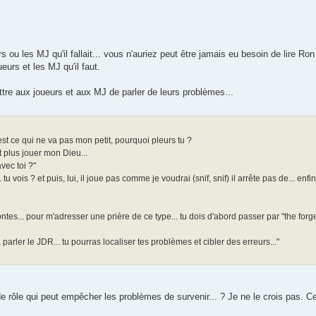
s ou les MJ qu'il fallait... vous n'auriez peut être jamais eu besoin de lire R
urs et les MJ qu'il faut.
tre aux joueurs et aux MJ de parler de leurs problèmes...
est ce qui ne va pas mon petit, pourquoi pleurs tu ?
 plus jouer mon Dieu...
vec toi ?"
 tu vois ? et puis, lui, il joue pas comme je voudrai (snif, snif) il arrête pas de... en
tes... pour m'adresser une prière de ce type... tu dois d'abord passer par "the forg
parler le JDR... tu pourras localiser tes problèmes et cibler des erreurs..."
de rôle qui peut empêcher les problèmes de survenir... ? Je ne le crois pas. C