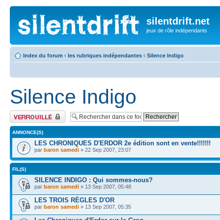
silentdrift.net
jeux de rôle indépendants
Index du forum
‹
les rubriques indépendantes
‹
Silence Indigo
Silence Indigo
Forum verrouillé
ANNONCE(S)
LES CHRONIQUES D'ERDOR 2e édition sont en vente!!!!!!!
par
baron samedi
» 22 Sep 2007, 23:07
FIL(S)
SILENCE INDIGO : Qui sommes-nous?
par
baron samedi
» 13 Sep 2007, 05:48
LES TROIS RÈGLES D'OR
par
baron samedi
» 13 Sep 2007, 05:35