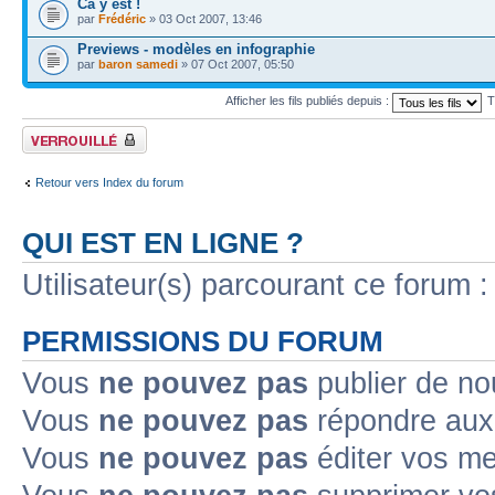
Ca y est !
par
Frédéric
» 03 Oct 2007, 13:46
Previews - modèles en infographie
par
baron samedi
» 07 Oct 2007, 05:50
Afficher les fils publiés depuis :
T
Forum verrouillé
Retour vers Index du forum
QUI EST EN LIGNE ?
Utilisateur(s) parcourant ce forum : 
PERMISSIONS DU FORUM
Vous
ne pouvez pas
publier de no
Vous
ne pouvez pas
répondre aux 
Vous
ne pouvez pas
éditer vos m