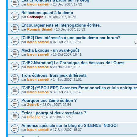
Les Chroniques d'Erdor sur le Grog
par
baron samedi
» 26 Déc 2007, 17:32
Réflexions quant à la démo
par
Christoph
» 19 Déc 2007, 01:36
Encouragements et interrogations écrites.
par
Romaric Briand
» 13 Déc 2007, 23:53
[CdE2] Des intéressés à une partie démo par forum?
par
baron samedi
» 07 Oct 2007, 17:37
Mecha Exodus - un avant-goût
par
baron samedi
» 16 Oct 2007, 18:41
[CdE2-Narration] La Chronique des Vassaux de l'Ouest
par
baron samedi
» 20 Nov 2007, 19:21
Trois éditions, trois jeux différents
par
baron samedi
» 14 Sep 2007, 21:01
[CdE2] (*SPOILER*) Carences Émotionnelles et lois onirique
par
baron samedi
» 31 Oct 2007, 17:52
Pourquoi une 2eme édition ?
par
ZedroS
» 23 Oct 2007, 22:54
Erdor : pourquoi deux systèmes ?
par
Frédéric
» 14 Sep 2007, 09:57
Annonce spéciale sur le blog de SILENCE INDIGO!
par
baron samedi
» 17 Sep 2007, 15:37