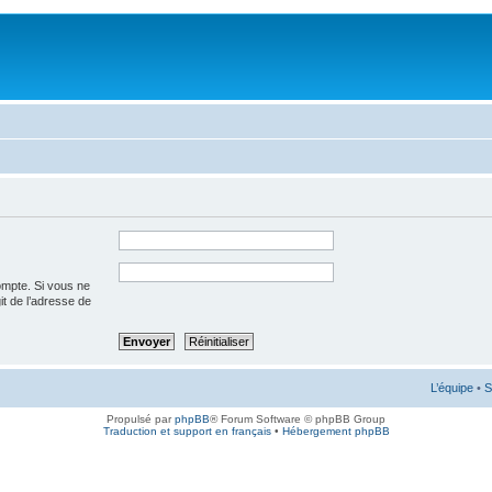
ompte. Si vous ne
git de l’adresse de
L’équipe
•
S
Propulsé par
phpBB
® Forum Software © phpBB Group
Traduction et support en français
•
Hébergement phpBB