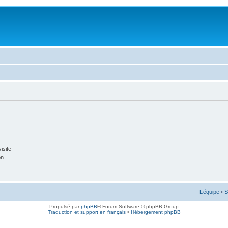
isite
on
L’équipe
•
S
Propulsé par
phpBB
® Forum Software © phpBB Group
Traduction et support en français
•
Hébergement phpBB