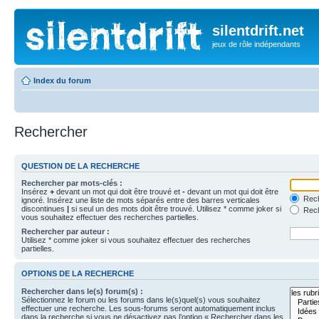
silentdrift.net
jeux de rôle indépendants
Index du forum
Rechercher
QUESTION DE LA RECHERCHE
Rechercher par mots-clés :
Insérez
+
devant un mot qui doit être trouvé et
-
devant un mot qui doit être
Rech
ignoré. Insérez une liste de mots séparés entre des barres verticales
discontinues
|
si seul un des mots doit être trouvé. Utilisez * comme joker si
Rech
vous souhaitez effectuer des recherches partielles.
Rechercher par auteur :
Utilisez * comme joker si vous souhaitez effectuer des recherches
partielles.
OPTIONS DE LA RECHERCHE
Rechercher dans le(s) forum(s) :
Sélectionnez le forum ou les forums dans le(s)quel(s) vous souhaitez
effectuer une recherche. Les sous-forums seront automatiquement inclus
dans la recherche si vous ne désactivez pas l’option « Rechercher dans les