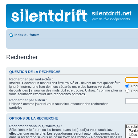
silentdrift.net
jeux de rôle indépendants
Index du forum
Rechercher
QUESTION DE LA RECHERCHE
Rechercher par mots-clés :
Insérez
+
devant un mot qui doit être trouvé et
-
devant un mot qui doit être
Rech
ignoré. Insérez une liste de mots séparés entre des barres verticales
discontinues
|
si seul un des mots doit être trouvé. Utilisez * comme joker si
Rech
vous souhaitez effectuer des recherches partielles.
Rechercher par auteur :
Utilisez * comme joker si vous souhaitez effectuer des recherches
partielles.
OPTIONS DE LA RECHERCHE
Rechercher dans le(s) forum(s) :
Sélectionnez le forum ou les forums dans le(s)quel(s) vous souhaitez
effectuer une recherche. Les sous-forums seront automatiquement inclus
dans la recherche si vous ne désactivez pas l’option « Rechercher dans les