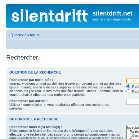
silentdrift.net
jeux de rôle indépendants
Index du forum
Rechercher
QUESTION DE LA RECHERCHE
Rechercher par mots-clés :
Insérez
+
devant un mot qui doit être trouvé et
-
devant un mot qui doit être
Rech
ignoré. Insérez une liste de mots séparés entre des barres verticales
discontinues
|
si seul un des mots doit être trouvé. Utilisez * comme joker si
Rech
vous souhaitez effectuer des recherches partielles.
Rechercher par auteur :
Utilisez * comme joker si vous souhaitez effectuer des recherches
partielles.
OPTIONS DE LA RECHERCHE
Rechercher dans le(s) forum(s) :
Sélectionnez le forum ou les forums dans le(s)quel(s) vous souhaitez
effectuer une recherche. Les sous-forums seront automatiquement inclus
dans la recherche si vous ne désactivez pas l’option « Rechercher dans les