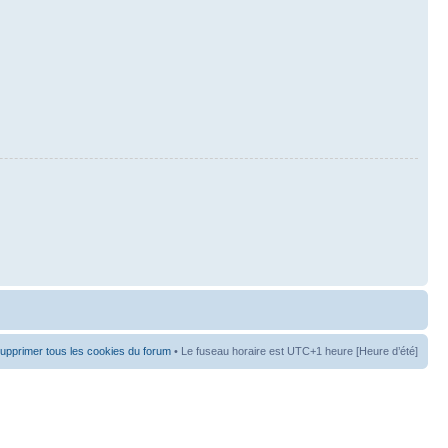
upprimer tous les cookies du forum
• Le fuseau horaire est UTC+1 heure [Heure d’été]