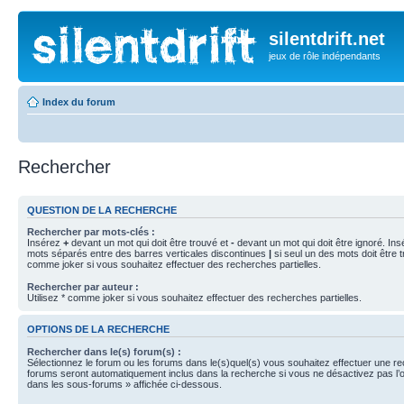
silentdrift.net
jeux de rôle indépendants
Index du forum
Rechercher
QUESTION DE LA RECHERCHE
Rechercher par mots-clés :
Insérez
+
devant un mot qui doit être trouvé et
-
devant un mot qui doit être ignoré. Ins
mots séparés entre des barres verticales discontinues
|
si seul un des mots doit être t
comme joker si vous souhaitez effectuer des recherches partielles.
Rechercher par auteur :
Utilisez * comme joker si vous souhaitez effectuer des recherches partielles.
OPTIONS DE LA RECHERCHE
Rechercher dans le(s) forum(s) :
Sélectionnez le forum ou les forums dans le(s)quel(s) vous souhaitez effectuer une r
forums seront automatiquement inclus dans la recherche si vous ne désactivez pas l’
dans les sous-forums » affichée ci-dessous.