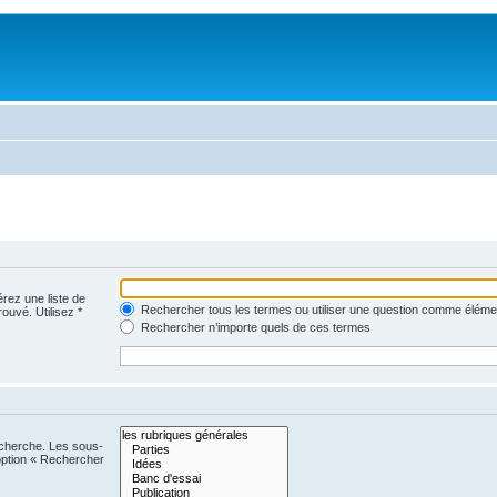
érez une liste de
Rechercher tous les termes ou utiliser une question comme éléme
rouvé. Utilisez *
Rechercher n’importe quels de ces termes
echerche. Les sous-
option « Rechercher