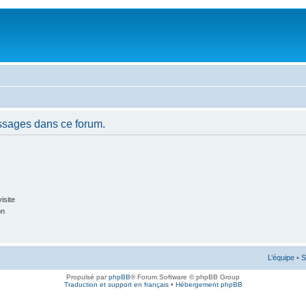
ssages dans ce forum.
isite
on
L’équipe
•
S
Propulsé par
phpBB
® Forum Software © phpBB Group
Traduction et support en français
•
Hébergement phpBB