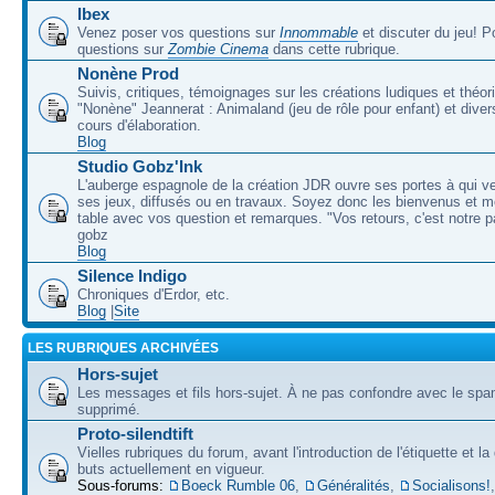
Ibex
Venez poser vos questions sur
Innommable
et discuter du jeu! 
questions sur
Zombie Cinema
dans cette rubrique.
Nonène Prod
Suivis, critiques, témoignages sur les créations ludiques et théor
"Nonène" Jeannerat : Animaland (jeu de rôle pour enfant) et diver
cours d'élaboration.
Blog
Studio Gobz'Ink
L'auberge espagnole de la création JDR ouvre ses portes à qui v
ses jeux, diffusés ou en travaux. Soyez donc les bienvenus et m
table avec vos question et remarques. "Vos retours, c'est notre p
gobz
Blog
Silence Indigo
Chroniques d'Erdor, etc.
Blog
|
Site
LES RUBRIQUES ARCHIVÉES
Hors-sujet
Les messages et fils hors-sujet. À ne pas confondre avec le spam
supprimé.
Proto-silendtift
Vielles rubriques du forum, avant l'introduction de l'étiquette et la
buts actuellement en vigueur.
Sous-forums:
Boeck Rumble 06
,
Généralités
,
Socialisons!
,