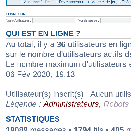
Ancienne "Idées"
,
Développement
,
Matériel de jeu
,
Théo
CONNEXION
Nom d’utilisateur :
Mot de passe :
QUI EST EN LIGNE ?
Au total, il y a
36
utilisateurs en lign
sur le nombre d’utilisateurs actifs 
Le nombre maximum d’utilisateurs 
06 Fév 2020, 19:13
Utilisateur(s) inscrit(s) : Aucun utili
Légende :
Administrateurs
,
Robots
STATISTIQUES
19089
messages •
1794
fils •
405
m