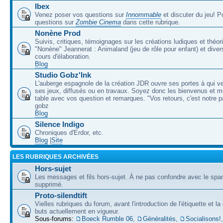
Ibex
Venez poser vos questions sur
Innommable
et discuter du jeu! 
questions sur
Zombie Cinema
dans cette rubrique.
Nonène Prod
Suivis, critiques, témoignages sur les créations ludiques et théor
"Nonène" Jeannerat : Animaland (jeu de rôle pour enfant) et diver
cours d'élaboration.
Blog
Studio Gobz'Ink
L'auberge espagnole de la création JDR ouvre ses portes à qui v
ses jeux, diffusés ou en travaux. Soyez donc les bienvenus et m
table avec vos question et remarques. "Vos retours, c'est notre p
gobz
Blog
Silence Indigo
Chroniques d'Erdor, etc.
Blog
|
Site
LES RUBRIQUES ARCHIVÉES
Hors-sujet
Les messages et fils hors-sujet. À ne pas confondre avec le spam
supprimé.
Proto-silendtift
Vielles rubriques du forum, avant l'introduction de l'étiquette et la
buts actuellement en vigueur.
Sous-forums:
Boeck Rumble 06
,
Généralités
,
Socialisons!
,