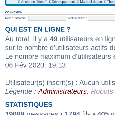
Ancienne "Idées"
,
Développement
,
Matériel de jeu
,
Théo
CONNEXION
Nom d’utilisateur :
Mot de passe :
QUI EST EN LIGNE ?
Au total, il y a
49
utilisateurs en lign
sur le nombre d’utilisateurs actifs 
Le nombre maximum d’utilisateurs 
06 Fév 2020, 19:13
Utilisateur(s) inscrit(s) : Aucun utili
Légende :
Administrateurs
,
Robots
STATISTIQUES
19089
messages •
1794
fils •
405
m