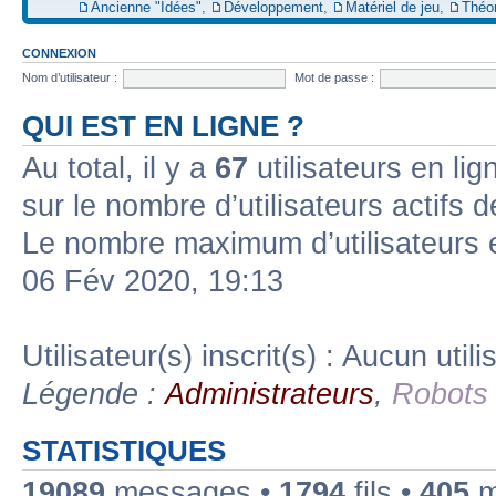
Ancienne "Idées"
,
Développement
,
Matériel de jeu
,
Théo
CONNEXION
Nom d’utilisateur :
Mot de passe :
QUI EST EN LIGNE ?
Au total, il y a
67
utilisateurs en lign
sur le nombre d’utilisateurs actifs 
Le nombre maximum d’utilisateurs 
06 Fév 2020, 19:13
Utilisateur(s) inscrit(s) : Aucun utili
Légende :
Administrateurs
,
Robots
STATISTIQUES
19089
messages •
1794
fils •
405
m