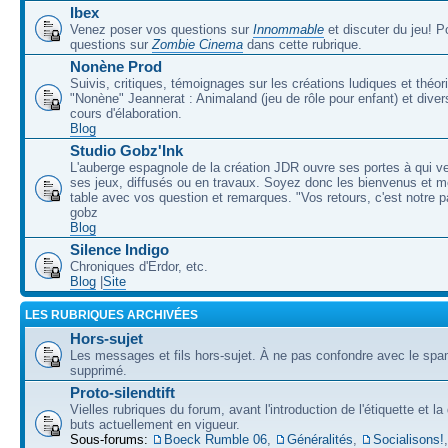
Ibex
Venez poser vos questions sur
Innommable
et discuter du jeu! 
questions sur
Zombie Cinema
dans cette rubrique.
Nonène Prod
Suivis, critiques, témoignages sur les créations ludiques et théor
"Nonène" Jeannerat : Animaland (jeu de rôle pour enfant) et diver
cours d'élaboration.
Blog
Studio Gobz'Ink
L'auberge espagnole de la création JDR ouvre ses portes à qui v
ses jeux, diffusés ou en travaux. Soyez donc les bienvenus et m
table avec vos question et remarques. "Vos retours, c'est notre p
gobz
Blog
Silence Indigo
Chroniques d'Erdor, etc.
Blog
|
Site
LES RUBRIQUES ARCHIVÉES
Hors-sujet
Les messages et fils hors-sujet. À ne pas confondre avec le spam
supprimé.
Proto-silendtift
Vielles rubriques du forum, avant l'introduction de l'étiquette et la
buts actuellement en vigueur.
Sous-forums:
Boeck Rumble 06
,
Généralités
,
Socialisons!
,